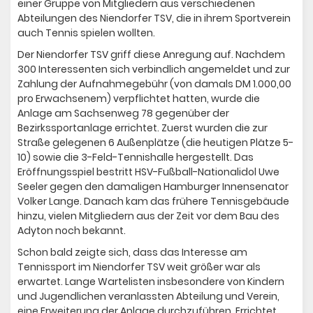
einer Gruppe von Mitgliedern aus verschiedenen
Abteilungen des Niendorfer TSV, die in ihrem Sportverein
auch Tennis spielen wollten.​
Der Niendorfer TSV griff diese Anregung auf. Nachdem
300 Interessenten sich verbindlich angemeldet und zur
Zahlung der Aufnahmegebühr (von damals DM 1.000,00
pro Erwachsenem) verpflichtet hatten, wurde die
Anlage am Sachsenweg 78 gegenüber der
Bezirkssportanlage errichtet. Zuerst wurden die zur
Straße gelegenen 6 Außenplätze (die heutigen Plätze 5-
10) sowie die 3-Feld-Tennishalle hergestellt. Das
Eröffnungsspiel bestritt HSV-Fußball-Nationalidol Uwe
Seeler gegen den damaligen Hamburger Innensenator
Volker Lange. Danach kam das frühere Tennisgebäude
hinzu, vielen Mitgliedern aus der Zeit vor dem Bau des
Adyton noch bekannt.
Schon bald zeigte sich, dass das Interesse am
Tennissport im Niendorfer TSV weit größer war als
erwartet. Lange Wartelisten insbesondere von Kindern
und Jugendlichen veranlassten Abteilung und Verein,
eine Erweiterung der Anlage durchzuführen. Errichtet